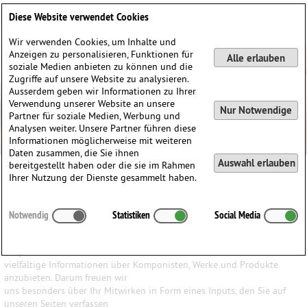
Deutsch
English
0
Diese Website verwendet Cookies
Anmelden / Registrieren
Wir verwenden Cookies, um Inhalte und
Anzeigen zu personalisieren, Funktionen für
Alle erlauben
soziale Medien anbieten zu können und die
Zugriffe auf unsere Website zu analysieren.
Ausserdem geben wir Informationen zu Ihrer
Verwendung unserer Website an unsere
Nur Notwendige
Partner für soziale Medien, Werbung und
Analysen weiter. Unsere Partner führen diese
Informationen möglicherweise mit weiteren
Daten zusammen, die Sie ihnen
Auswahl erlauben
bereitgestellt haben oder die sie im Rahmen
Ihrer Nutzung der Dienste gesammelt haben.
Ihr Input ist uns wichtig
Notwendig
Statistiken
Social Media
Wir haben den Anspruch, den Besuchern unserer Website ein
möglichst breites Wissen und
vielfältige Informationen über Komponisten, Werke und Produkte
anzubieten. Darum freuen wir
uns besonders über Ihr Mitwirken in Form eines Inputs, den Sie auf
unseren Seiten verfassen