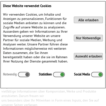
Deutsch
English
0
Diese Website verwendet Cookies
Anmelden / Registrieren
Wir verwenden Cookies, um Inhalte und
Anzeigen zu personalisieren, Funktionen für
Alle erlauben
soziale Medien anbieten zu können und die
Zugriffe auf unsere Website zu analysieren.
Ausserdem geben wir Informationen zu Ihrer
Verwendung unserer Website an unsere
Nur Notwendige
Partner für soziale Medien, Werbung und
Analysen weiter. Unsere Partner führen diese
Informationen möglicherweise mit weiteren
Daten zusammen, die Sie ihnen
Auswahl erlauben
bereitgestellt haben oder die sie im Rahmen
Ihrer Nutzung der Dienste gesammelt haben.
Ihr Input ist uns wichtig
Notwendig
Statistiken
Social Media
Wir haben den Anspruch, den Besuchern unserer Website ein
möglichst breites Wissen und
vielfältige Informationen über Komponisten, Werke und Produkte
anzubieten. Darum freuen wir
uns besonders über Ihr Mitwirken in Form eines Inputs, den Sie auf
unseren Seiten verfassen