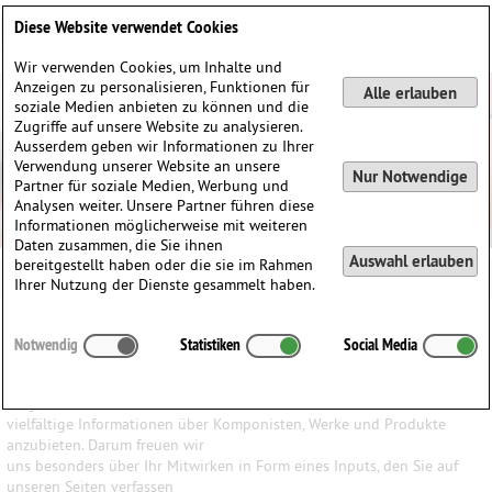
Deutsch
English
0
Diese Website verwendet Cookies
Anmelden / Registrieren
Wir verwenden Cookies, um Inhalte und
Anzeigen zu personalisieren, Funktionen für
Alle erlauben
soziale Medien anbieten zu können und die
Zugriffe auf unsere Website zu analysieren.
Ausserdem geben wir Informationen zu Ihrer
Verwendung unserer Website an unsere
Nur Notwendige
Partner für soziale Medien, Werbung und
Analysen weiter. Unsere Partner führen diese
Informationen möglicherweise mit weiteren
Daten zusammen, die Sie ihnen
Auswahl erlauben
bereitgestellt haben oder die sie im Rahmen
Ihrer Nutzung der Dienste gesammelt haben.
Ihr Input ist uns wichtig
Notwendig
Statistiken
Social Media
Wir haben den Anspruch, den Besuchern unserer Website ein
möglichst breites Wissen und
vielfältige Informationen über Komponisten, Werke und Produkte
anzubieten. Darum freuen wir
uns besonders über Ihr Mitwirken in Form eines Inputs, den Sie auf
unseren Seiten verfassen