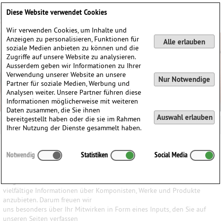
Deutsch
English
0
Diese Website verwendet Cookies
Anmelden / Registrieren
Wir verwenden Cookies, um Inhalte und
Anzeigen zu personalisieren, Funktionen für
Alle erlauben
soziale Medien anbieten zu können und die
Zugriffe auf unsere Website zu analysieren.
Ausserdem geben wir Informationen zu Ihrer
Verwendung unserer Website an unsere
Nur Notwendige
Partner für soziale Medien, Werbung und
Analysen weiter. Unsere Partner führen diese
Informationen möglicherweise mit weiteren
Daten zusammen, die Sie ihnen
Auswahl erlauben
bereitgestellt haben oder die sie im Rahmen
Ihrer Nutzung der Dienste gesammelt haben.
Ihr Input ist uns wichtig
Notwendig
Statistiken
Social Media
Wir haben den Anspruch, den Besuchern unserer Website ein
möglichst breites Wissen und
vielfältige Informationen über Komponisten, Werke und Produkte
anzubieten. Darum freuen wir
uns besonders über Ihr Mitwirken in Form eines Inputs, den Sie auf
unseren Seiten verfassen